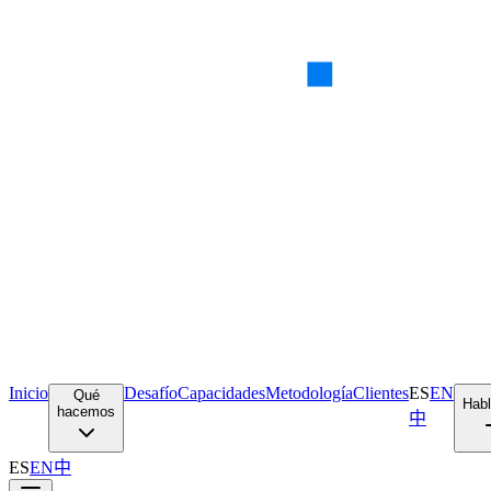
Inicio
Desafío
Capacidades
Metodología
Clientes
ES
EN
Qué
Hab
hacemos
中
ES
EN
中