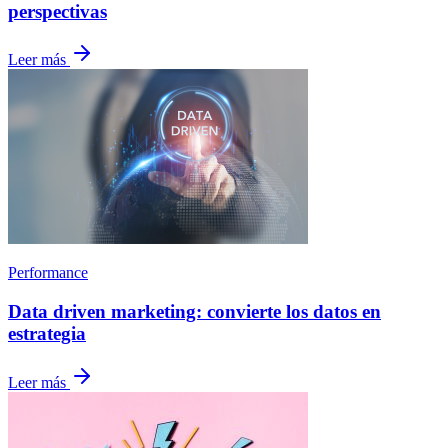
perspectivas
Leer más
Performance
Data driven marketing: convierte los datos en
estrategia
Leer más