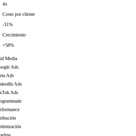
4x
Costo por cliente
-31%
Crecimiento
+58%
d Media
gle Ads
a Ads
kedIn Ads
Tok Ads
grammatic
formance
ibución
imización
eline