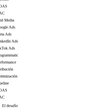
AS
C
d Media
gle Ads
a Ads
kedIn Ads
Tok Ads
grammatic
formance
ibución
imización
eline
AS
C
El desafío